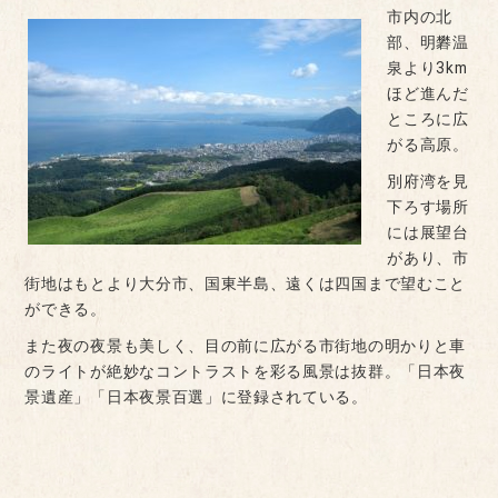
市内の北
部、明礬温
泉より3km
ほど進んだ
ところに広
がる高原。
別府湾を見
下ろす場所
には展望台
があり、市
街地はもとより大分市、国東半島、遠くは四国まで望むこと
ができる。
また夜の夜景も美しく、目の前に広がる市街地の明かりと車
のライトが絶妙なコントラストを彩る風景は抜群。「日本夜
景遺産」「日本夜景百選」に登録されている。