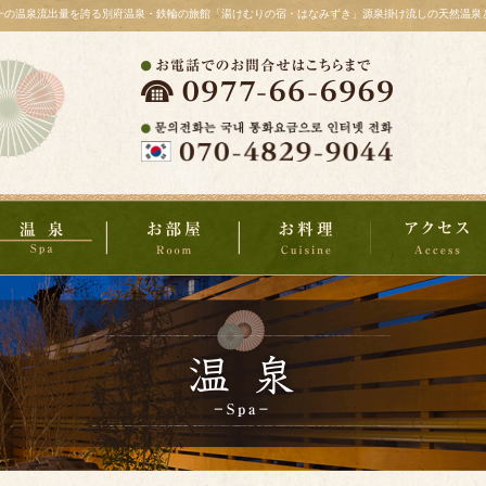
一の温泉流出量を誇る別府温泉・鉄輪の旅館「湯けむりの宿・はなみずき」源泉掛け流しの天然温泉