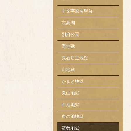
十文字原展望台
志高湖
別府公園
海地獄
鬼石坊主地獄
山地獄
かまど地獄
鬼山地獄
白池地獄
血の池地獄
龍巻地獄