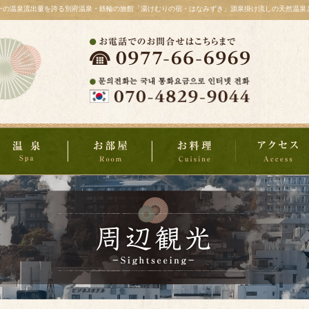
一の温泉流出量を誇る別府温泉・鉄輪の旅館「湯けむりの宿・はなみずき」源泉掛け流しの天然温泉