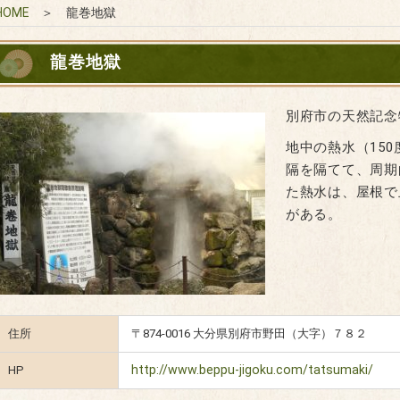
HOME
＞ 龍巻地獄
龍巻地獄
別府市の天然記念
地中の熱水（150
隔を隔てて、周期
た熱水は、屋根で
がある。
住所
〒874-0016 大分県別府市野田（大字）７８２
http://www.beppu-jigoku.com/tatsumaki/
HP